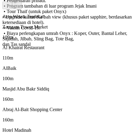
• Pengeluaran pribadi.
• Program tambahan di luar program Jejak Imani
• Tour Thaif (untuk paket Onyx)
Area Wisata Terdekat:
• Upgrade kamar Ka’bah view (khusus paket sapphire, berdasarkan
ketersediaan di hotel).
Zamzam Tower Market
• Vaksin Covid-19.
• Biaya perlengkapan umrah Onyx : Koper, Outer, Bantal Leher,
109m
Sajadah, Jilbab, Sling Bag, Tote Bag,
dan Tas sandal
Al Khairat Restaurant
110m
AlBaik
100m
Masjid Abu Bakr Siddiq
160m
Abraj Al-Bait Shopping Center
160m
Hotel Madinah