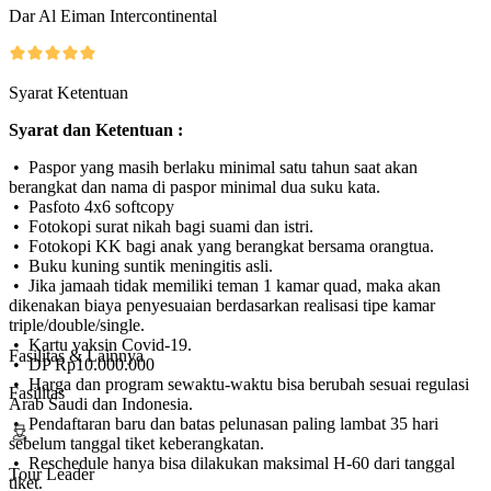
Dar Al Eiman Intercontinental
Syarat Ketentuan
Syarat dan Ketentuan :
• Paspor yang masih berlaku minimal satu tahun saat akan
berangkat dan nama di paspor minimal dua suku kata.
• Pasfoto 4x6 softcopy
• Fotokopi surat nikah bagi suami dan istri.
• Fotokopi KK bagi anak yang berangkat bersama orangtua.
• Buku kuning suntik meningitis asli.
• Jika jamaah tidak memiliki teman 1 kamar quad, maka akan
dikenakan biaya penyesuaian berdasarkan realisasi tipe kamar
triple/double/single.
• Kartu vaksin Covid-19.
Fasilitas & Lainnya
• DP Rp10.000.000
• Harga dan program sewaktu-waktu bisa berubah sesuai regulasi
Fasilitas
Arab Saudi dan Indonesia.
• Pendaftaran baru dan batas pelunasan paling lambat 35 hari
sebelum tanggal tiket keberangkatan.
• Reschedule hanya bisa dilakukan maksimal H-60 dari tanggal
Tour Leader
tiket.