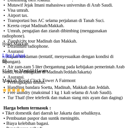
• Mutawif Jejak Imani mahasiswa universitas di Arab Saudi.
• Visa umrah.
• Airport tax.
• Transportasi bus AC selama perjalanan di Tanah Suci.
• Kereta cepat Madinah/Makkah.
• Umrah, pengajian dan ziarah dibimbing (menggunakan
radiophone).
• Ziarah/city tour Madinah dan Makkah.
Hotel Makkah
• Difasilitasi radiophone.
• Asuransi
Lihat Lokasi
• Kajian keislaman (tentatif, menyesuaikan dengan kondisi di
lapangan).
• Air zam-zam 5 liter (bergantung pada kebijakan pemerintah Arab
514m ke Masjidil Haram
Saudi, bisa dibagikan di Madinah/Jeddah/Jakarta)
• Asuransi.
Makkah Royal Clock Tower A Fairmont
• Perlengkapan umrah.
• Handling bandara Soetta, Madinah, Makkah dan Jeddah.
• Free laundry (maksimal 1 kg 1 kali selama di Arab Saudi).
• Tur Thaif (free teleferik dan makan siang mix ayam dan daging)
Harga belum termasuk :
• Tiket domestik dari daerah ke Jakarta dan sebaliknya.
• Pembuatan paspor dan suntik meningitis.
• Biaya kelebihan bagasi.