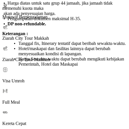
• Harga diatas untuk satu grup 44 jamaah, jika jamaah tidak
memenuhi kuota maka
akan ada penyesuaian harga.
Mutawif Berpengalaman
• Pengumpulan dokumen maksimal H-35.
• DP non-refundable.
Keterangan :
Ziarah City Tour Makkah
Tanggal fix, Itinerary tentatif dapat beribah sewaktu-waktu.
Hotel/maskapai dan fasilitas lainnya dapat berubah
menyesuaikan kondisi di lapangan.
Harga Sewaktu-waktu dapat berubah mengikuti kebijakan
Ziarah City Tour Madinah
Pemerintah, Hotel dan Maskapai
Visa Umroh
Full Meal
Kereta Cepat